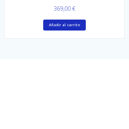
369,00
€
Añadir al carrito
Aviso legal
Términos y condiciones
Políticas de privacidad
Política de venta
Área de cliente